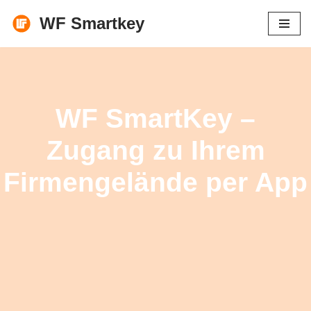
WF Smartkey
Zum
Inhalt
springen
WF SmartKey –
Zugang zu Ihrem
Firmengelände per App